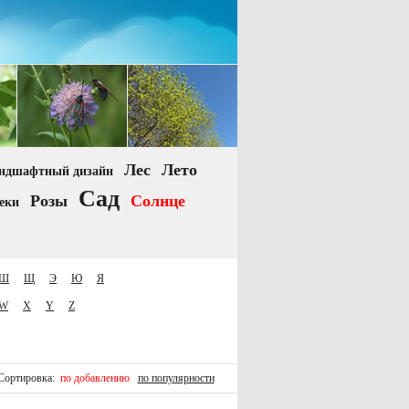
Лес
Лето
ндшафтный дизайн
Сад
Розы
Солнце
еки
Ш
Щ
Э
Ю
Я
W
X
Y
Z
Сортировка:
по добавлению
по популярности