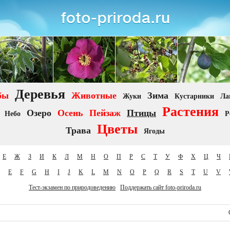
Деревья
бы
Животные
Зима
Жуки
Кустарники
Ла
Растения
Озеро
Осень
Пейзаж
Птицы
Небо
Р
Цветы
Трава
Ягоды
Е
Ж
З
И
К
Л
М
Н
О
П
Р
С
Т
У
Ф
Х
Ц
Ч
E
F
G
H
I
J
K
L
M
N
O
P
Q
R
S
T
U
V
Тест-экзамен по природоведению
Поддержать сайт foto-priroda.ru