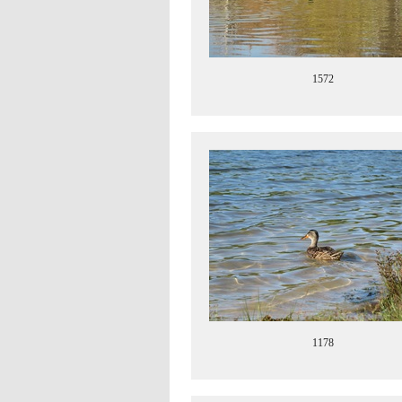
1572
1178