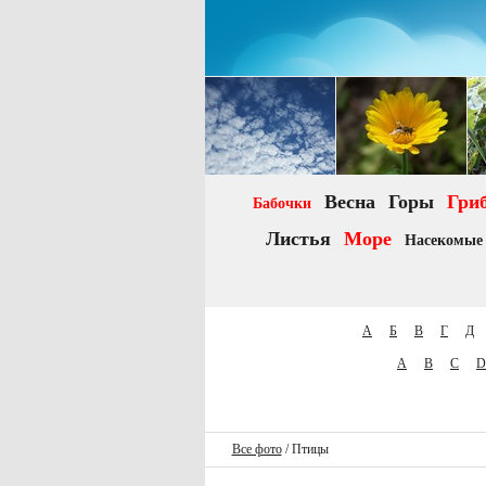
to-priroda.ru
Весна
Горы
Гри
Бабочки
Листья
Море
Насекомые
А
Б
В
Г
Д
A
B
C
D
Все фото
/ Птицы