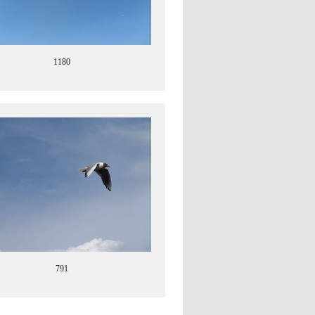
1180
791